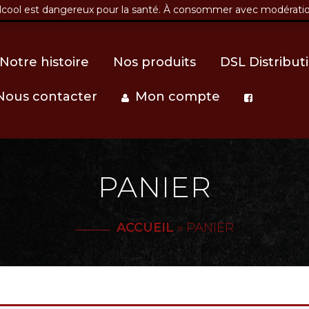
alcool est dangereux pour la santé. À consommer avec modérati
lecomptoirderaphael.fr
42 route du bourg, la ferme du 
Notre histoire
Nos produits
DSL Distribut
Nous contacter
Mon compte
PANIER
ACCUEIL
»
PANIER