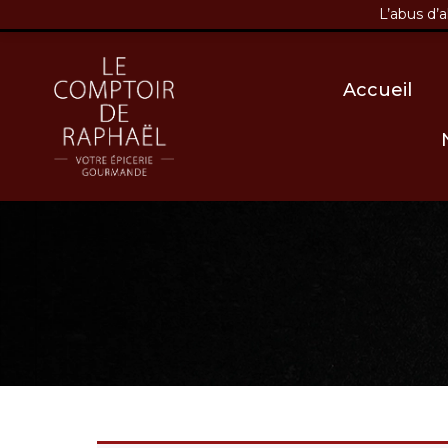
L’abus d’
03 86 58 07 80
contact@
Accueil