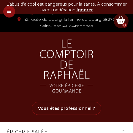
L’abus d’alcool est dangereux pour la santé. À consommer
03 86 58 07 80
avec modération
Ignorer
contact@lecomptoirderaphael.fr
42 route du bourg, la ferme du bourg 58270
0
Saint-Jean-Aux-Amognes
Vous êtes professionnel ?
ÉPICERIE SALÉE