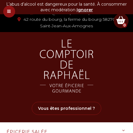
L’abus d’alcool est dangereux pour la santé. À consommer
03 86 58 07 80
avec modération
Ignorer
contact@lecomptoirderaphael.fr
42 route du bourg, la ferme du bourg 58270
0
Saint-Jean-Aux-Amognes
Vous êtes professionnel ?
ÉPICERIE SALÉE