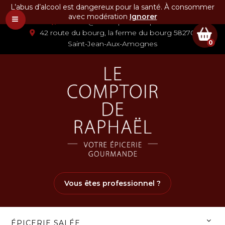
L’abus d’alcool est dangereux pour la santé. À consommer
03 86 58 07 80
avec modération
Ignorer
contact@lecomptoirderaphael.fr
42 route du bourg, la ferme du bourg 58270
0
Saint-Jean-Aux-Amognes
Vous êtes professionnel ?
ÉPICERIE SALÉE