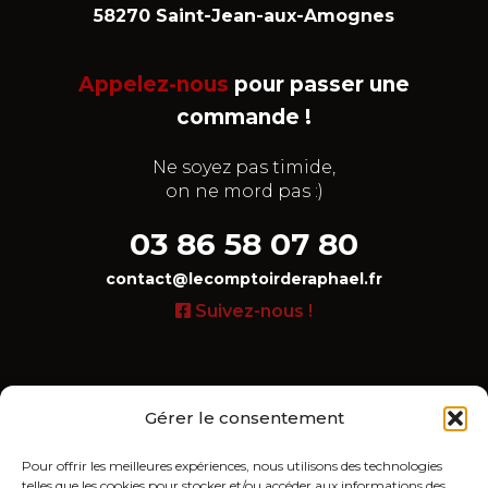
58270 Saint-Jean-aux-Amognes
Appelez-nous
pour passer une
commande !
Ne soyez pas timide,
on ne mord pas :)
03 86 58 07 80
contact@lecomptoirderaphael.fr
Suivez-nous !
Gérer le consentement
LIENS UTILES
Mon compte
Pour offrir les meilleures expériences, nous utilisons des technologies
telles que les cookies pour stocker et/ou accéder aux informations des