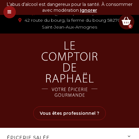
L’abus d’alcool est dangereux pour la santé. À consommer
03 86 58 07 80
avec modération
Ignorer
contact@lecomptoirderaphael.fr
42 route du bourg, la ferme du bourg 58270
0
Saint-Jean-Aux-Amognes
Vous êtes professionnel ?
ÉPICERIE SALÉE