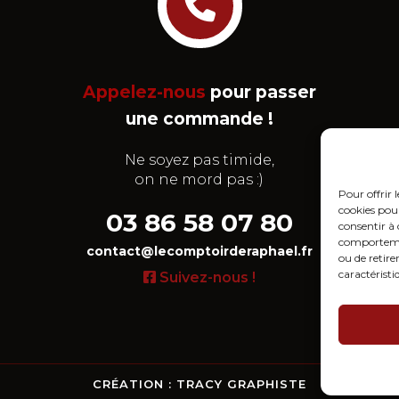
Appelez-nous
pour passer
une commande !
Ne soyez pas timide,
on ne mord pas :)
Pour offrir 
cookies pour
03 86 58 07 80
consentir à 
comportement
contact@lecomptoirderaphael.fr
ou de retire
caractéristi
Suivez-nous !
CRÉATION : TRACY GRAPHISTE