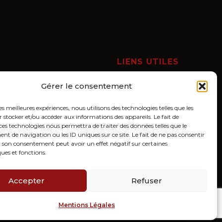
LIENS UTILES
Mon compte
Gérer le consentement
Panier
les meilleures expériences, nous utilisons des technologies telles que les
Conditions générales de ventes
 stocker et/ou accéder aux informations des appareils. Le fait de
Mentions Légales
ces technologies nous permettra de traiter des données telles que le
 de navigation ou les ID uniques sur ce site. Le fait de ne pas consentir
r son consentement peut avoir un effet négatif sur certaines
HORAIRES D’OUVERTURES
ques et fonctions.
Lundi au samedi :
9h - 18h30
Accepter
Refuser
Mentions Légales