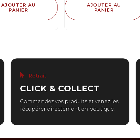
AJOUTER AU
AJOUTER AU
PANIER
PANIER
Retrait
CLICK & COLLECT
Commandez vos produits et venez les
récupérer directement en boutique.