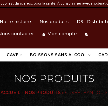
alcool est dangereux pour la santé. À consommer avec modérati
lecomptoirderaphael.fr
42 route du bourg, la ferme du 
Notre histoire
Nos produits
DSL Distribut
Nous contacter
Mon compte
CAVE
BOISSONS SANS ALCOOL
CA
NOS PRODUITS
ACCUEIL
»
NOS PRODUITS
»
CUVEE JEAN LOUIS 